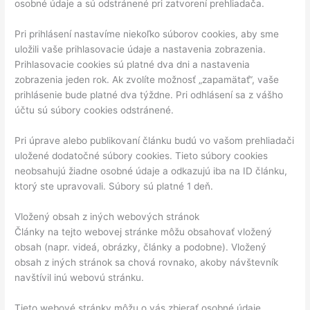
osobné údaje a sú odstránené pri zatvorení prehliadača.
Pri prihlásení nastavíme niekoľko súborov cookies, aby sme
uložili vaše prihlasovacie údaje a nastavenia zobrazenia.
Prihlasovacie cookies sú platné dva dni a nastavenia
zobrazenia jeden rok. Ak zvolíte možnosť „zapamätať“, vaše
prihlásenie bude platné dva týždne. Pri odhlásení sa z vášho
účtu sú súbory cookies odstránené.
Pri úprave alebo publikovaní článku budú vo vašom prehliadači
uložené dodatočné súbory cookies. Tieto súbory cookies
neobsahujú žiadne osobné údaje a odkazujú iba na ID článku,
ktorý ste upravovali. Súbory sú platné 1 deň.
Vložený obsah z iných webových stránok
Články na tejto webovej stránke môžu obsahovať vložený
obsah (napr. videá, obrázky, články a podobne). Vložený
obsah z iných stránok sa chová rovnako, akoby návštevník
navštívil inú webovú stránku.
Tieto webové stránky môžu o vás zbierať osobné údaje,