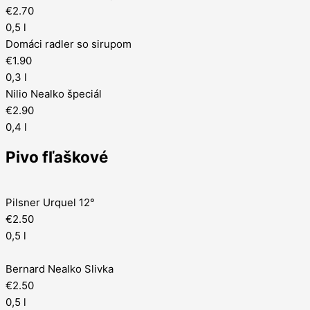
€2.70
0,5 l
Domáci radler so sirupom
€1.90
0,3 l
Nilio Nealko špeciál
€2.90
0,4 l
Pivo fľaškové
Pilsner Urquel 12°
€2.50
0,5 l
Bernard Nealko Slivka
€2.50
0,5 l