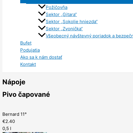
Požičovňa
Sektor „Gitara“
Sektor „Sokolie hniezda“
Sektor „Zvonička“
Všeobecný návštevný poriadok a bezpeč
Bufet
Podujatia
Ako sa k nám dostať
Kontakt
Nápoje
Pivo čapované
Bernard 11°
€2.40
0,5 l