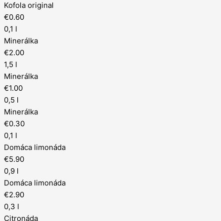
Kofola original
€0.60
0,1 l
Minerálka
€2.00
1,5 l
Minerálka
€1.00
0,5 l
Minerálka
€0.30
0,1 l
Domáca limonáda
€5.90
0,9 l
Domáca limonáda
€2.90
0,3 l
Citronáda