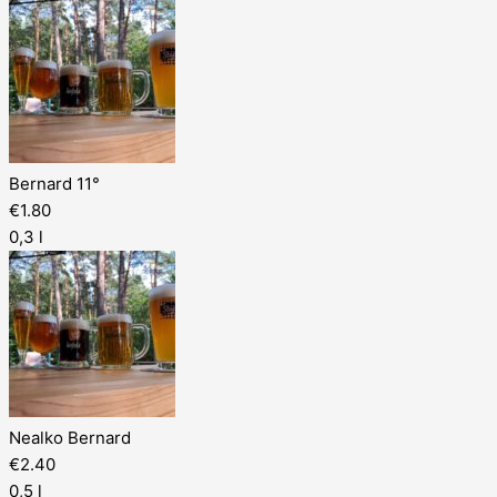
Bernard 11°
€1.80
0,3 l
Nealko Bernard
€2.40
0,5 l