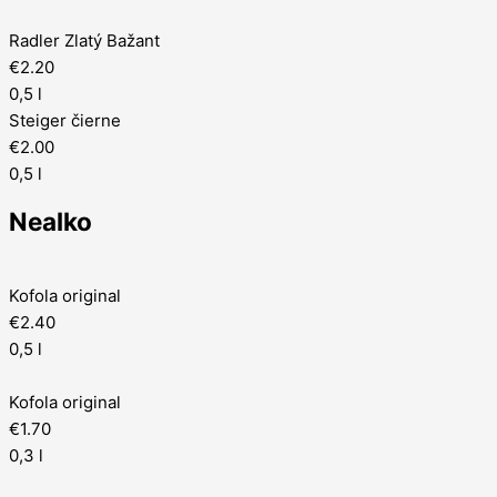
Radler Zlatý Bažant
€2.20
0,5 l
Steiger čierne
€2.00
0,5 l
Nealko
Kofola original
€2.40
0,5 l
Kofola original
€1.70
0,3 l