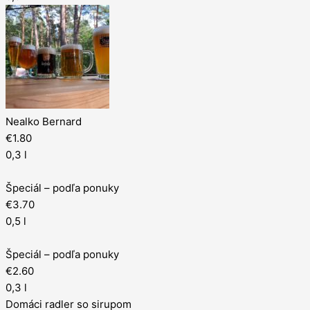
Nealko Bernard
€1.80
0,3 l
Špeciál – podľa ponuky
€3.70
0,5 l
Špeciál – podľa ponuky
€2.60
0,3 l
Domáci radler so sirupom